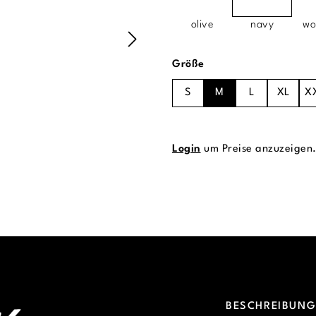
olive
navy
wo
auswählen
Größe
S
M
L
XL
X
Login
um Preise anzuzeigen
BESCHREIBUN