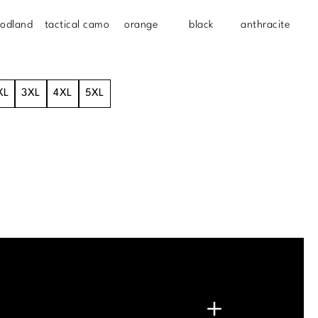
odland
tactical camo
orange
black
anthracite
XL
3XL
4XL
5XL
.
G