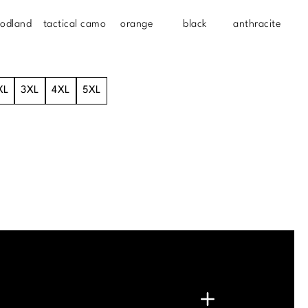
odland
tactical camo
orange
black
anthracite
XL
3XL
4XL
5XL
.
G