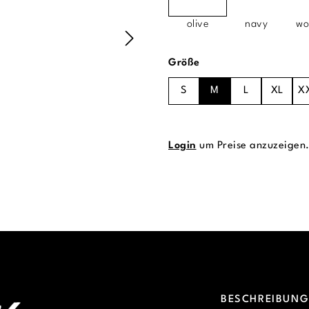
olive
navy
wo
auswählen
Größe
S
M
L
XL
X
Login
um Preise anzuzeigen
BESCHREIBUN