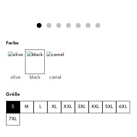
auswählen
Farbe
olive
black
camel
auswählen
Größe
S
M
L
XL
XXL
3XL
4XL
5XL
6XL
7XL