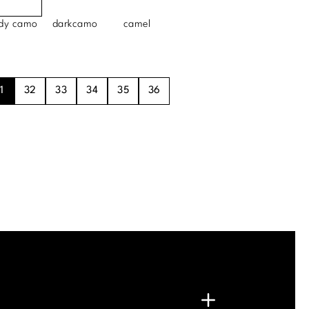
dy camo
darkcamo
camel
1
32
33
34
35
36
.
G