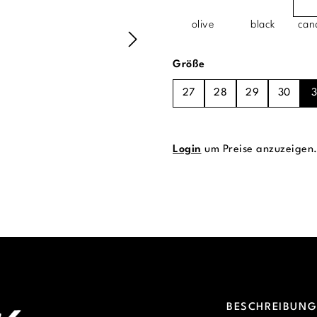
olive
black
can
auswählen
Größe
27
28
29
30
3
Login
um Preise anzuzeigen
BESCHREIBUN