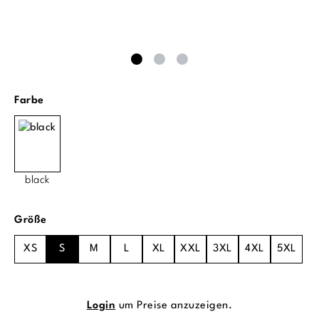
auswählen
Farbe
black
auswählen
Größe
XS
S
M
L
XL
XXL
3XL
4XL
5XL
Login
um Preise anzuzeigen.