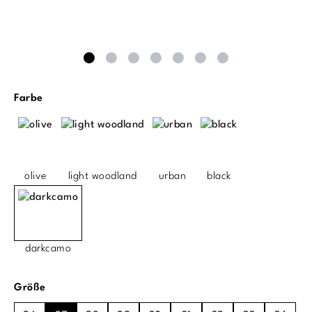
auswählen
Farbe
olive
light woodland
urban
black
darkcamo
auswählen
Größe