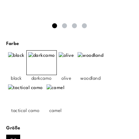
auswählen
Farbe
black
darkcamo
olive
woodland
tactical camo
camel
auswählen
Größe