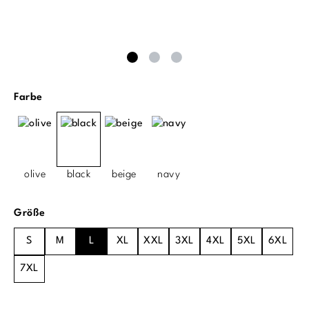
auswählen
Farbe
olive
black
beige
navy
auswählen
Größe
S
M
L
XL
XXL
3XL
4XL
5XL
6XL
7XL