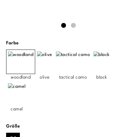
auswählen
Farbe
woodland
olive
tactical camo
black
camel
auswählen
Größe