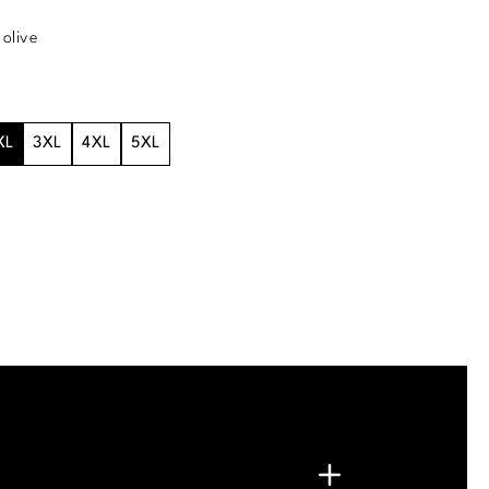
olive
XL
3XL
4XL
5XL
.
G