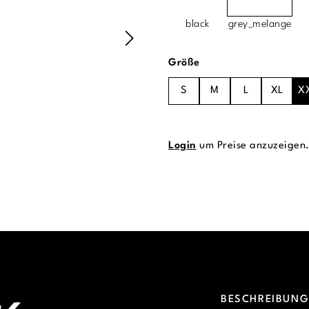
black
grey_melange
auswählen
Größe
S
M
L
XL
X
Login
um Preise anzuzeigen
BESCHREIBUN