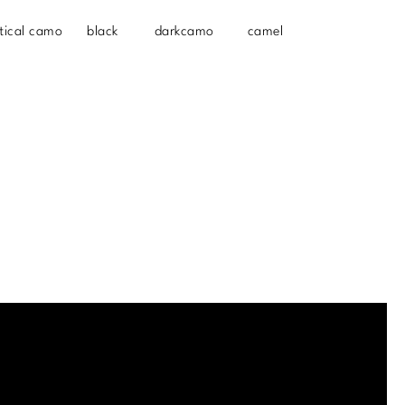
tical camo
black
darkcamo
camel
.