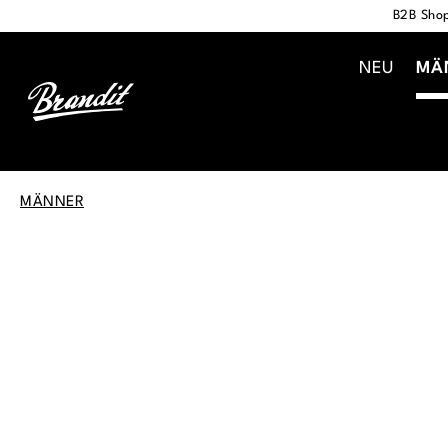
B2B Shop
springen
Zur Hauptnavigation springen
NEU
MÄ
MÄNNER