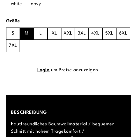
white
navy
auswählen
Größe
S
M
L
XL
XXL
3XL
4XL
5XL
6XL
7XL
Login
um Preise anzuzeigen.
BESCHREIBUNG
hautfreundliches Baumwollmaterial / bequemer
Schnitt mit hohem Tragekomfort /