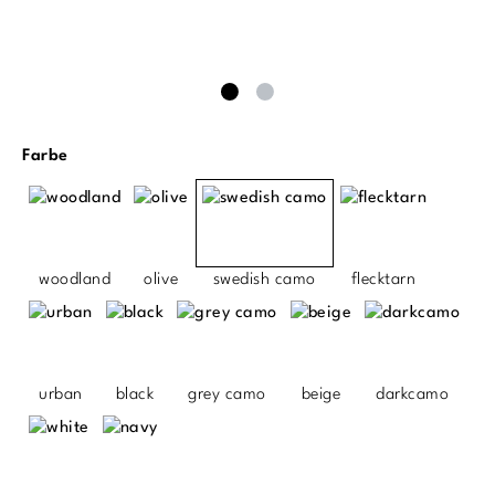
auswählen
Farbe
woodland
olive
swedish camo
flecktarn
urban
black
grey camo
beige
darkcamo