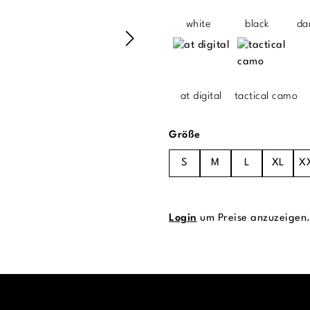
white
black
da
at digital
tactical camo
auswählen
Größe
S
M
L
XL
X
Login
um Preise anzuzeigen