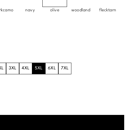
rkcamo
navy
olive
woodland
flecktarn
XL
3XL
4XL
5XL
6XL
7XL
.