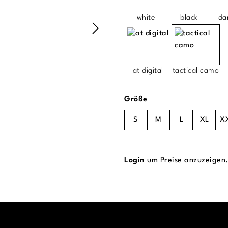
white
black
da
at digital
tactical camo
auswählen
Größe
S
M
L
XL
X
Login
um Preise anzuzeigen