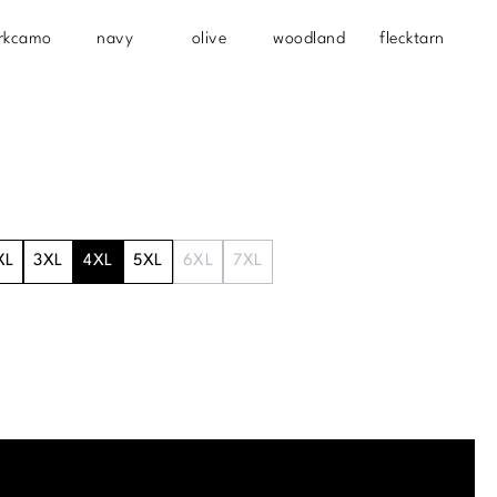
rkcamo
navy
olive
woodland
flecktarn
XL
3XL
4XL
5XL
6XL
7XL
.