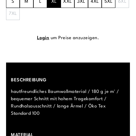
S
M
L
XL
XXL
3XL
4XL
5XL
6XL
7XL
Login
um Preise anzuzeigen.
BESCHREIBUNG
hautfreundliches Baumwollmaterial / 180 g je m² /
bequemer Schnitt mit hohem Tragekomfort /
Rundhalsausschnitt / lange Ärmel / Öko Tex
Standard 100
MATERIAL