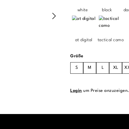
white
black
da
at digital
tactical camo
auswählen
Größe
S
M
L
XL
X
Login
um Preise anzuzeigen