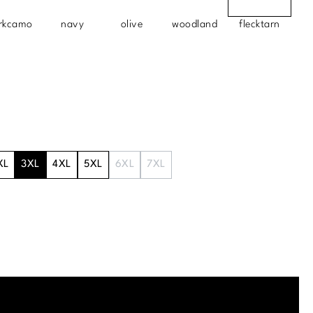
rkcamo
navy
olive
woodland
flecktarn
XL
3XL
4XL
5XL
6XL
7XL
.