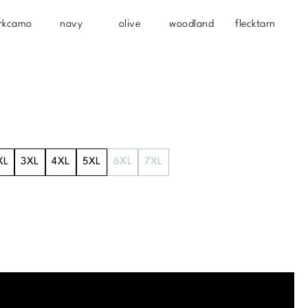
rkcamo
navy
olive
woodland
flecktarn
XL
3XL
4XL
5XL
6XL
7XL
.