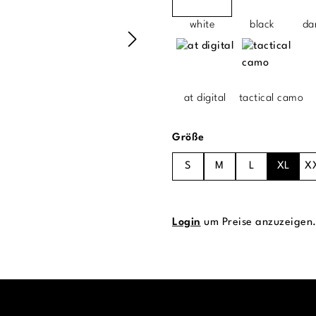
white
black
da
at digital
tactical camo
auswählen
Größe
S
M
L
XL
X
Login
um Preise anzuzeigen