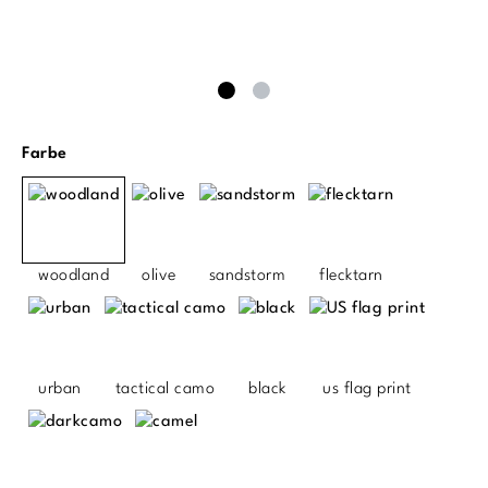
auswählen
Farbe
woodland
olive
sandstorm
flecktarn
urban
tactical camo
black
us flag print