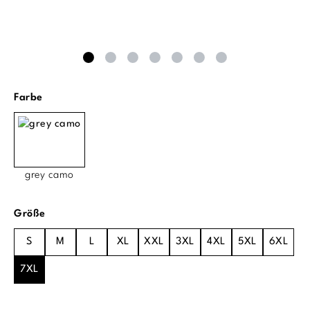
auswählen
Farbe
grey camo
auswählen
Größe
S
M
L
XL
XXL
3XL
4XL
5XL
6XL
7XL