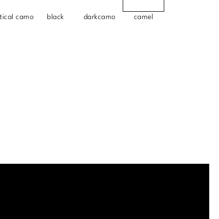
tical camo
black
darkcamo
camel
.