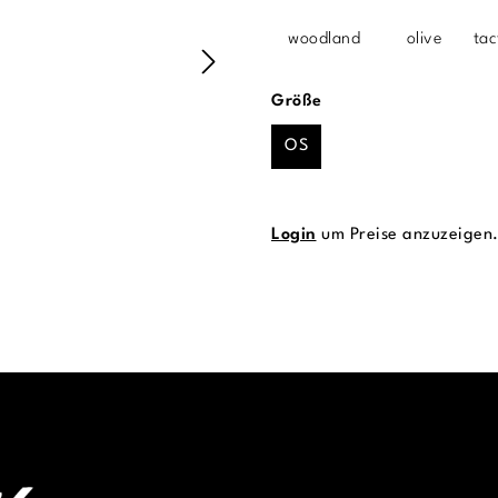
woodland
olive
tac
auswählen
Größe
OS
Login
um Preise anzuzeigen