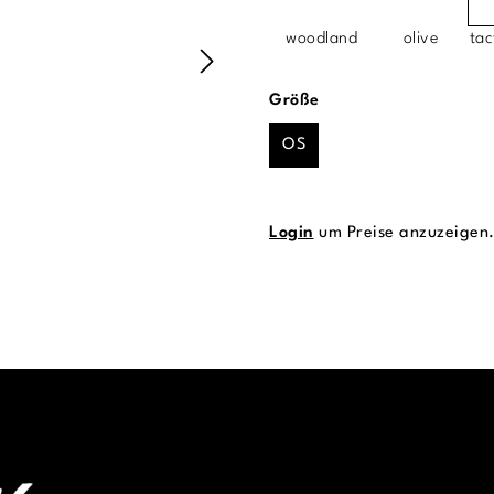
woodland
olive
tac
auswählen
Größe
OS
Login
um Preise anzuzeigen