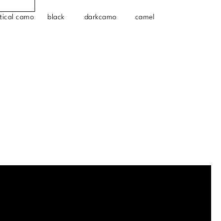
tical camo
black
darkcamo
camel
.