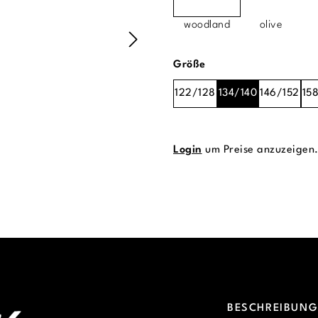
woodland
olive
auswählen
Größe
122/128
134/140
146/152
15
Login
um Preise anzuzeigen
BESCHREIBUN