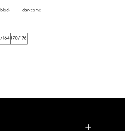
black
darkcamo
8/164
170/176
.
G