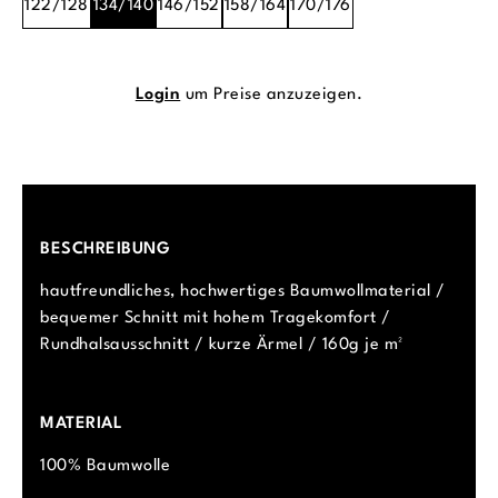
122/128
134/140
146/152
158/164
170/176
Login
um Preise anzuzeigen.
BESCHREIBUNG
hautfreundliches, hochwertiges Baumwollmaterial /
bequemer Schnitt mit hohem Tragekomfort /
Rundhalsausschnitt / kurze Ärmel / 160g je m²
MATERIAL
100% Baumwolle