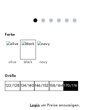
auswählen
Farbe
olive
black
navy
auswählen
Größe
122/128
134/140
146/152
158/164
170/176
Login
um Preise anzuzeigen.