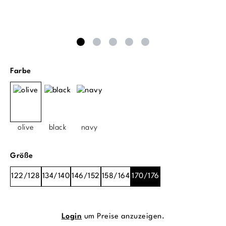
auswählen
Farbe
olive
black
navy
auswählen
Größe
122/128
134/140
146/152
158/164
170/176
Login
um Preise anzuzeigen.