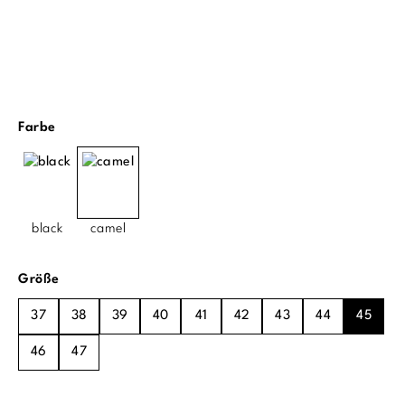
auswählen
Farbe
black
camel
auswählen
Größe
37
38
39
40
41
42
43
44
45
46
47