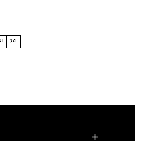
XL
3XL
.
G