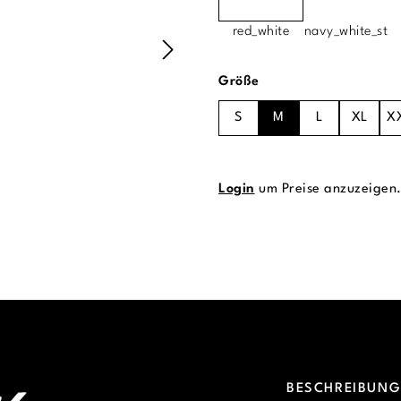
red_white
navy_white_st
auswählen
Größe
S
M
L
XL
X
Login
um Preise anzuzeigen
BESCHREIBUN