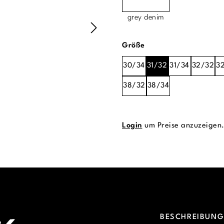
grey denim
auswählen
Größe
30/34
31/32
31/34
32/32
3
38/32
38/34
Login
um Preise anzuzeigen
BESCHREIBUN