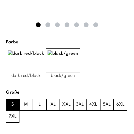
auswählen
Farbe
dark red/black
black/green
auswählen
Größe
S
M
L
XL
XXL
3XL
4XL
5XL
6XL
7XL