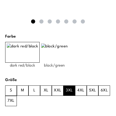
auswählen
Farbe
dark red/black
black/green
auswählen
Größe
S
M
L
XL
XXL
3XL
4XL
5XL
6XL
7XL