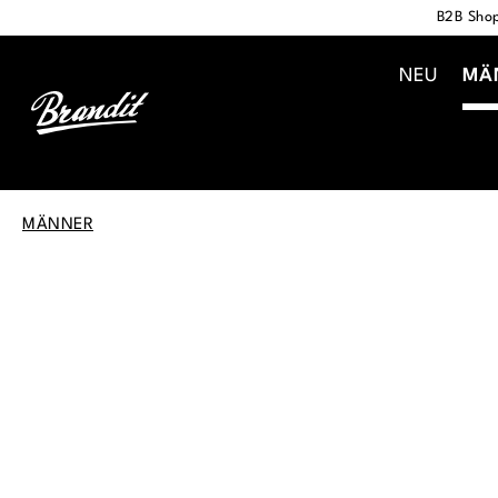
B2B Shop
springen
Zur Hauptnavigation springen
NEU
MÄ
MÄNNER