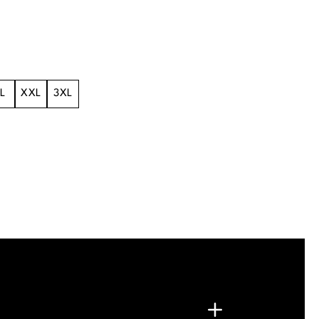
L
XXL
3XL
.
G