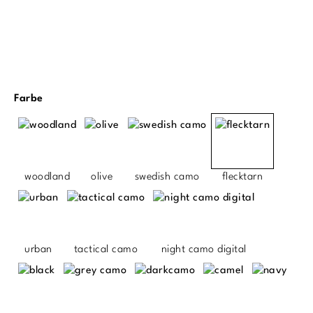
auswählen
Farbe
woodland
olive
swedish camo
flecktarn
urban
tactical camo
night camo digital