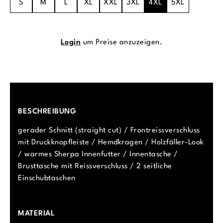
S
M
L
XL
XXL
3XL
4XL
5XL
Login
um Preise anzuzeigen.
BESCHREIBUNG
gerader Schnitt (straight cut) / Frontreissverschluss
mit Druckknopfleiste / Hemdkragen / Holzfäller-Look
/ warmes Sherpa Innenfutter / Innentasche /
Brusttasche mit Reissverschluss / 2 seitliche
Einschubtaschen
MATERIAL