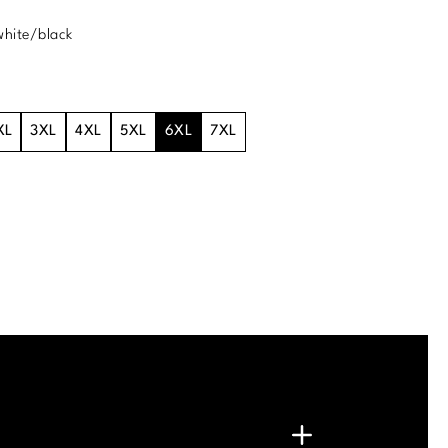
white/black
XL
3XL
4XL
5XL
6XL
7XL
.
G