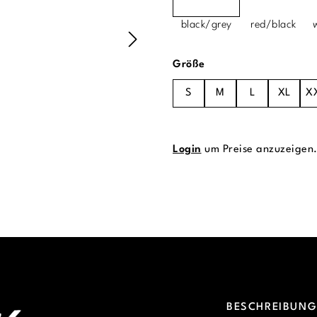
black/grey
red/black
auswählen
Größe
S
M
L
XL
X
Login
um Preise anzuzeigen
BESCHREIBUN