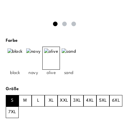
auswählen
Farbe
black
navy
olive
sand
auswählen
Größe
S
M
L
XL
XXL
3XL
4XL
5XL
6XL
7XL