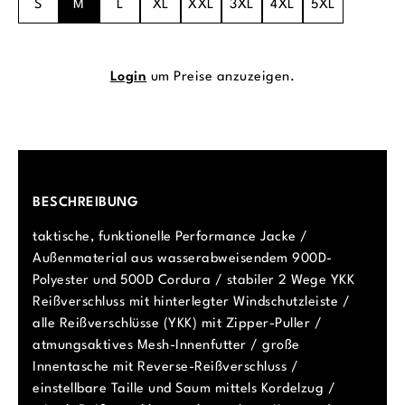
S
M
L
XL
XXL
3XL
4XL
5XL
Login
um Preise anzuzeigen.
BESCHREIBUNG
taktische, funktionelle Performance Jacke /
Außenmaterial aus wasserabweisendem 900D-
Polyester und 500D Cordura / stabiler 2 Wege YKK
Reißverschluss mit hinterlegter Windschutzleiste /
alle Reißverschlüsse (YKK) mit Zipper-Puller /
atmungsaktives Mesh-Innenfutter / große
Innentasche mit Reverse-Reißverschluss /
einstellbare Taille und Saum mittels Kordelzug /