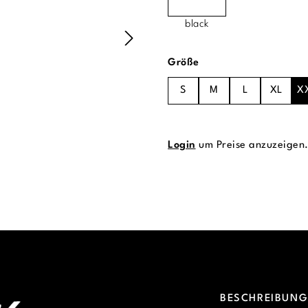
black
auswählen
Größe
S
M
L
XL
X
Login
um Preise anzuzeigen
BESCHREIBUN