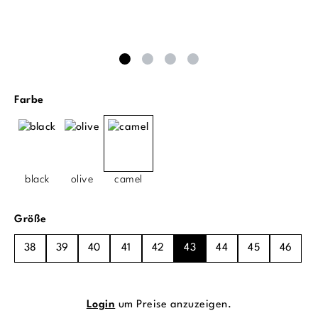
auswählen
Farbe
black
olive
camel
auswählen
Größe
38
39
40
41
42
43
44
45
46
Login
um Preise anzuzeigen.