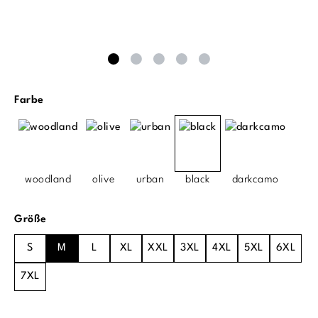
auswählen
Farbe
woodland
olive
urban
black
darkcamo
auswählen
Größe
S
M
L
XL
XXL
3XL
4XL
5XL
6XL
7XL