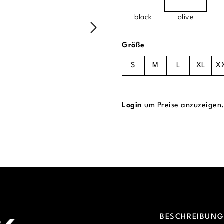
black
olive
auswählen
Größe
S
M
L
XL
X
Login
um Preise anzuzeigen
BESCHREIBUN