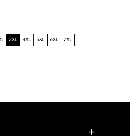
XL
3XL
4XL
5XL
6XL
7XL
.
G