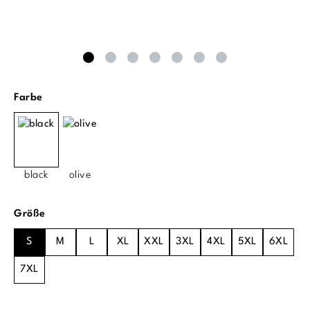
auswählen
Farbe
black
olive
auswählen
Größe
S
M
L
XL
XXL
3XL
4XL
5XL
6XL
7XL