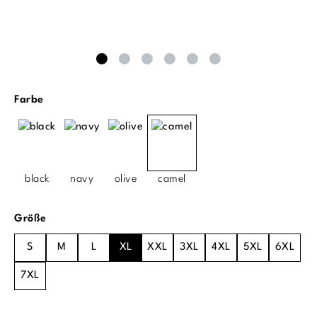
auswählen
Farbe
black
navy
olive
camel
auswählen
Größe
S
M
L
XL
XXL
3XL
4XL
5XL
6XL
7XL